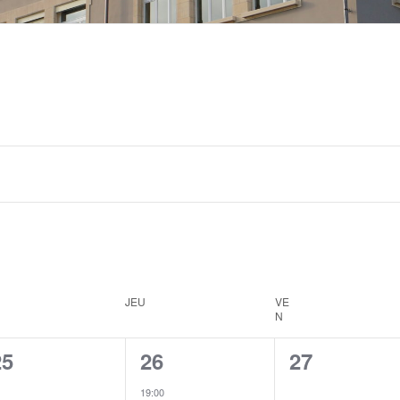
JEU
VE
N
0
1
0
25
26
27
é
é
é
19:00