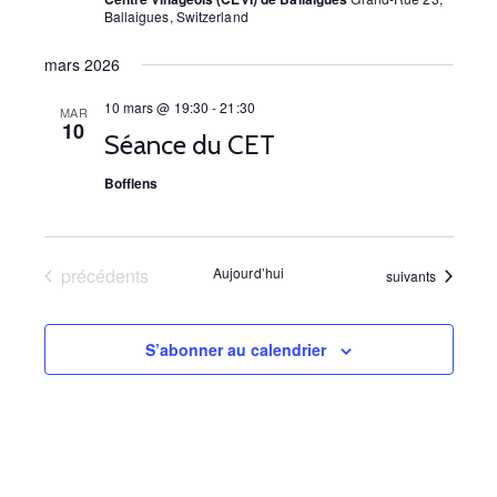
s
Ballaigues, Switzerland
É
mars 2026
v
10 mars @ 19:30
-
21:30
MAR
10
è
Séance du CET
n
Bofflens
e
m
Évènements
précédents
Aujourd’hui
Évènements
suivants
e
n
S’abonner au calendrier
t
s