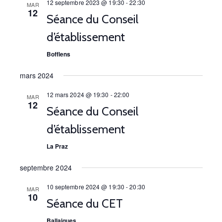
c
l
12 septembre 2023 @ 19:30
-
22:30
e
MAR
r
12
e
i
h
Séance du Conseil
c
c
h
g
e
d’établissement
e
t
a
i
r
Bofflens
o
t
c
n
mars 2024
i
n
h
12 mars 2024 @ 19:30
-
22:00
MAR
e
o
12
Séance du Conseil
e
z
n
u
d’établissement
e
n
d
La Praz
t
e
e
d
n
septembre 2024
a
v
a
t
10 septembre 2024 @ 19:30
-
20:30
MAR
u
10
e
Séance du CET
v
e
.
Ballaigues