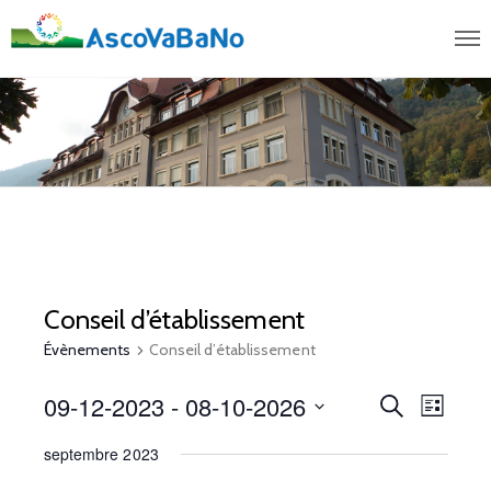
Conseil d’établissement
Évènements
Conseil d’établissement
09-12-2023
 - 
08-10-2026
R
N
R
L
e
i
S
e
a
c
septembre 2023
s
é
h
t
v
e