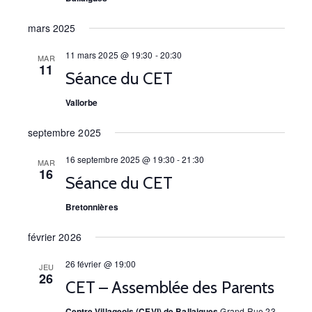
i
s
g
mars 2025
É
a
11 mars 2025 @ 19:30
-
20:30
v
MAR
11
Séance du CET
t
è
Vallorbe
i
n
septembre 2025
o
e
m
n
16 septembre 2025 @ 19:30
-
21:30
MAR
16
Séance du CET
e
d
Bretonnières
n
e
t
février 2026
v
26 février @ 19:00
u
JEU
26
CET – Assemblée des Parents
e
Centre Villageois (CEVI) de Ballaigues
Grand-Rue 23,