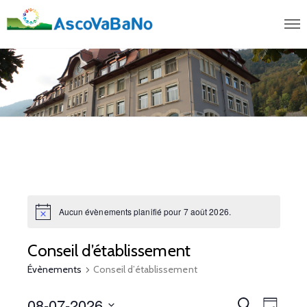
Aucun évènements planifié pour 7 août 2026.
N
o
t
Conseil d’établissement
i
c
Évènements
Conseil d’établissement
e
08-07-2026
R
N
R