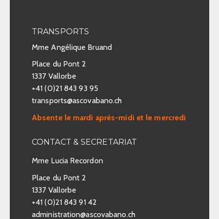
u
e
TRANSPORTS
s
Mme Angélique Bruand
É
Place du Pont 2
1337 Vallorbe
v
+41 (0)21 843 93 95
è
transports@ascovabano.ch
n
Absente le mardi après-midi et le mercredi
e
CONTACT & SECRETARIAT
m
Mme Lucia Recordon
e
Place du Pont 2
n
1337 Vallorbe
+41 (0)21 843 91 42
t
administration@ascovabano.ch