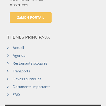
a
t
u
Absences
e
v
e
.
i
MON PORTAIL
s
g
É
a
THEMES PRINCIPAUX
v
t
è
Accueil
i
n
Agenda
o
e
Restaurants scolaires
Transports
m
n
Devoirs surveillés
e
d
Documents importants
n
e
FAQ
t
v