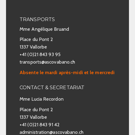
s
É
TRANSPORTS
v
Mme Angélique Bruand
è
Place du Pont 2
1337 Vallorbe
n
+41 (0)21 843 93 95
e
transports@ascovabano.ch
m
Absente le mardi après-midi et le mercredi
e
CONTACT & SECRETARIAT
n
Mme Lucia Recordon
t
Place du Pont 2
1337 Vallorbe
s
+41 (0)21 843 91 42
administration@ascovabano.ch