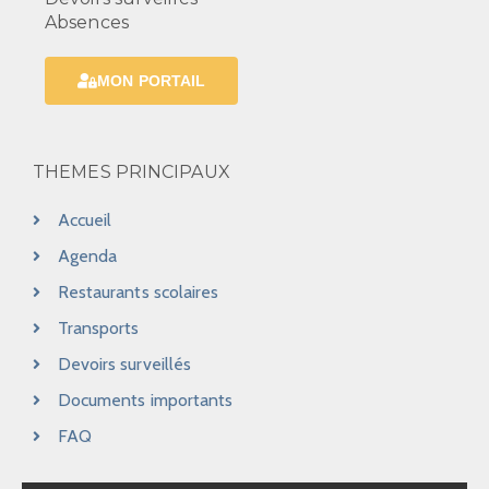
i
s
Absences
g
É
MON PORTAIL
a
v
t
è
i
THEMES PRINCIPAUX
n
o
e
Accueil
m
n
Agenda
e
Restaurants scolaires
d
Transports
n
e
Devoirs surveillés
t
v
Documents importants
u
FAQ
e