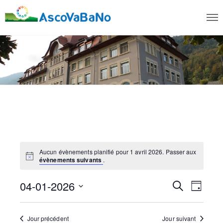
Aucun évènements planifié pour 1 avril 2026. Passer aux
N
évènements suivants
.
o
t
04-01-2026
R
i
N
R
J
c
e
e
o
S
e
a
c
u
é
h
r
Jour précédent
Jour suivant
v
e