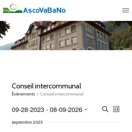
Conseil intercommunal
Évènements
Conseil intercommunal
09-28-2023
 - 
08-09-2026
R
N
R
L
e
i
S
e
a
c
septembre 2023
s
é
h
t
v
e