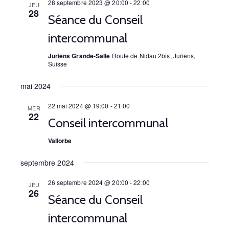
c
l
28 septembre 2023 @ 20:00
-
22:00
e
JEU
r
28
e
i
h
Séance du Conseil
c
c
h
g
e
intercommunal
e
t
a
i
r
Juriens Grande-Salle
Route de Nidau 2bis, Juriens,
o
Suisse
t
c
n
mai 2024
i
n
h
e
22 mai 2024 @ 19:00
-
21:00
o
MER
e
22
z
Conseil intercommunal
n
u
e
n
Vallorbe
d
t
e
e
septembre 2024
d
n
a
v
26 septembre 2024 @ 20:00
-
22:00
JEU
a
26
t
Séance du Conseil
u
e
v
intercommunal
e
.