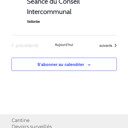
Séance du Conseil
s
Intercommunal
É
Vallorbe
v
è
Évènements
précédents
Aujourd’hui
Évènements
suivants
n
e
S’abonner au calendrier
m
e
n
t
s
Cantine
Devoirs surveillés