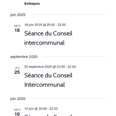
i
s
Ballaigues
g
É
juin 2025
a
v
18 juin 2025 @ 20:00
-
22:00
MER
18
t
è
Séance du Conseil
i
n
intercommunal
o
e
septembre 2025
m
n
25 septembre 2025 @ 20:00
-
22:00
JEU
e
d
25
Séance du Conseil
n
e
Intercommunal
t
v
juin 2026
u
e
10 juin @ 20:00
-
22:00
MER
10